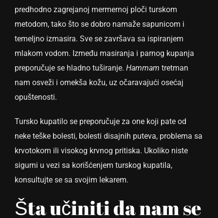
predhodno zagrejanoj mermernoj ploči turskom
metodom, tako što se dobro namaže sapunicom i
temeljno izmasira. Sve se završava sa ispiranjem
mlakom vodom. Između masiranja i parnog kupanja
preporučuje se hladno tuširanje.
Hammam
tretman
nam osveži i omekša kožu, uz očaravajući osećaj
opuštenosti.
Tursko kupatilo se preporučuje za one koji pate od
neke teške bolesti, bolesti disajnih puteva, problema sa
krvotokom ili visokog krvnog pritiska. Ukoliko niste
sigurni u vezi sa korišćenjem turskog kupatila,
konsultujte se sa svojim lekarem.
Šta učiniti da nam se