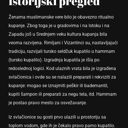
Istorijski pregled
Ženama muslimanske vere bilo je obavezno ritualno
kupanje. Zbog toga je u gradovima i na Istoku i na
Zapadu još u Srednjem veku kultura kupanja bila
veoma razvijena. Rimljani i Vizantinci su, nastavljajući
tradiciju, razvijali tursko seldžuk kupatilo u hammam
(tursko kupatilo). Izgradnja kupatila je išla po
redoslednoj logici. Kod ulaznih vrata bila je izgrađena
svlačionica i ovde su se nalazili preparati i rekviziti za
kupanje: mogao se iznajmiti peškir ili bademantil,
kupiti šampon ili preparati za negu tela, itd. Hammam
je postao pravo mesto za osvežavanje.
Iz svlačionice su gosti prvo ulazili u prostoriju sa
toplom vodom, gde ih je čekalo pravo parno kupatilo.