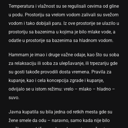
Temperatura i vlažnost su se regulisali cevima od gline
u podu. Prostoriju sa vrelom vodom zalivali su svežom
vodom i tako dobijali paru. Iz ove prostorije se ulazilo u
prostoriju sa bazenima u kojima je bilo mlake vode, a
odatle u prostorije sa bazenima sa hladnom vodom.
Hammam je imao i druge važne odaje, kao što su soba
za relaksaciju ili soba za ulepšavanje, ili trpezariju gde
su gosti takođe provodili dosta vremena. Pravila za
kupanje, kao i cela koncepcija zgrade i kupanje,
odvijalo se u istom režimu: vrelo – mlako – hladno –
suvo.
Javna kupatila su bila jedna od retkih mesta gde su
žene smele da odu – naravno, samo kada nije bilo