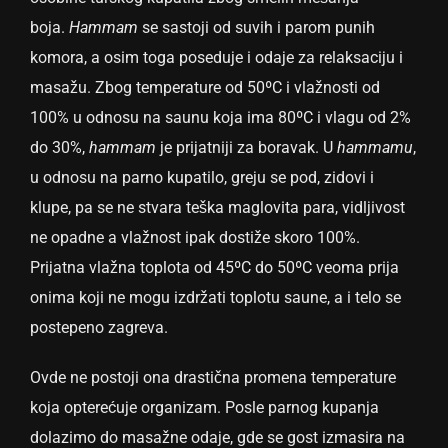
boja.
Hammam
se sastoji od suvih i parom punih
komora, a osim toga poseduje i odaje za relaksaciju i
masažu. Zbog temperature od 50ºC i vlažnosti od
100% u odnosu na saunu koja ima 80ºC i vlagu od 2%
do 30%,
hammam
je prijatniji za boravak. U
hammamu
,
u odnosu na parno kupatilo, greju se pod, zidovi i
klupe, pa se ne stvara teška maglovita para, vidljivost
ne opadne a vlažnost ipak dostiže skoro 100%.
Prijatna vlažna toplota od 45ºC do 50ºC veoma prija
onima koji ne mogu izdržati toplotu saune, a i telo se
postepeno zagreva.
Ovde ne postoji ona drastična promena temperature
koja opterećuje organizam. Posle parnog kupanja
dolazimo do masažne odaje, gde se gost izmasira na