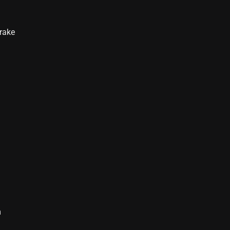
rake
m