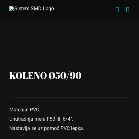
Skip
to
content
KOLENO Ø50/90
Materijal PVC.
Unutrašnja mera F50 ili 6/4″.
Nastavlja se uz pomoć PVC lepka.