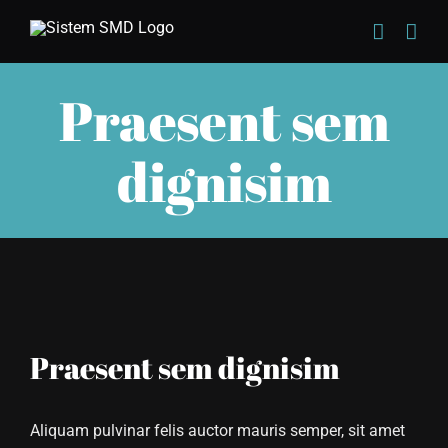
Skip
to
content
Praesent sem
dignisim
View
Praesent sem dignisim
Larger
Image
Aliquam pulvinar felis auctor mauris semper, sit amet